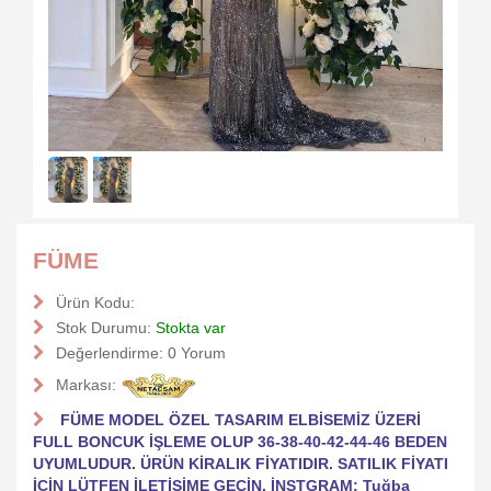
FÜME
Ürün Kodu:
Stok Durumu:
Stokta var
Değerlendirme:
0 Yorum
Markası:
FÜME MODEL ÖZEL TASARIM ELBİSEMİZ ÜZERİ
FULL BONCUK İŞLEME OLUP 36-38-40-42-44-46 BEDEN
UYUMLUDUR. ÜRÜN KİRALIK FİYATIDIR. SATILIK FİYATI
İÇİN LÜTFEN İLETİŞİME GEÇİN. İNSTGRAM: Tuğba