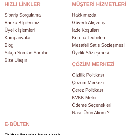
HIZLI LINKLER
MÜŞTERI HIZMETLERI
Sipariş Sorgulama
Hakkımızda
Banka Bilgilerimiz
Güvenli Alışveriş
Üyelik İşlemleri
İade Koşulları
Kampanyalar
Korona Tedbirleri
Blog
Mesafeli Satış Sözleşmesi
Sıkça Sorulan Sorular
Üyelik Sözleşmesi
Bize Ulaşın
ÇÖZÜM MERKEZI
Gizlilik Politikası
Çözüm Merkezi
Çerez Politikası
KVKK Metni
Ödeme Seçenekleri
Nasıl Ürün Alırım ?
E-BÜLTEN
Ebülten listemize kayıt olarak