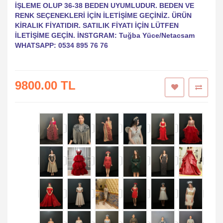
İŞLEME OLUP 36-38 BEDEN UYUMLUDUR. BEDEN VE
RENK SEÇENEKLERİ İÇİN İLETİŞİME GEÇİNİZ. ÜRÜN
KİRALIK FİYATIDIR. SATILIK FİYATI İÇİN LÜTFEN
İLETİŞİME GEÇİN. İNSTGRAM: Tuğba Yüce/Netacsam
WHATSAPP: 0534 895 76 76
9800.00 TL