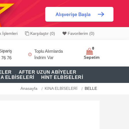
 İşlemleri
Karşılaştır (0)
Favorilerim (0)
0
Sipariş
Toplu Alımlarda
İndrim Var
Sepetim
 76 76
ELER
AFTER UZUN ABİYELER
NA ELBİSELERİ
HİNT ELBİSELERİ
Anasayfa
KINA ELBİSELERİ
BELLE