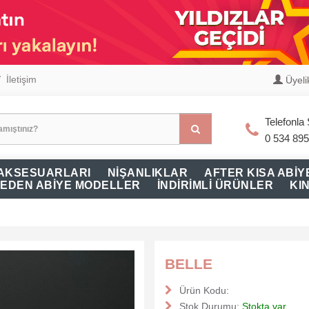
İletişim
Üyelik
Telefonla 
0 534 895
 AKSESUARLARI
NİŞANLIKLAR
AFTER KISA ABİY
EDEN ABİYE MODELLER
İNDİRİMLİ ÜRÜNLER
KI
BELLE
Ürün Kodu:
Stok Durumu:
Stokta var