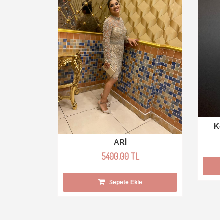
K
ARİ
5400.00 TL
Sepete Ekle