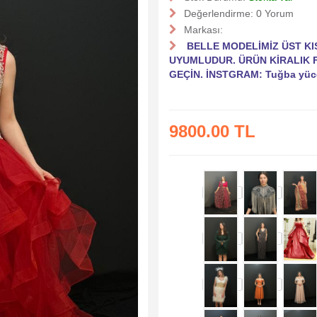
Değerlendirme:
0 Yorum
Markası:
BELLE MODELİMİZ ÜST KI
UYUMLUDUR. ÜRÜN KİRALIK Fİ
GEÇİN. İNSTGRAM: Tuğba yüc
9800.00 TL