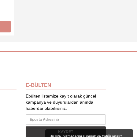
E-BÜLTEN
Ebülten listemize kayıt olarak güncel
kampanya ve duyurulardan anında
haberdar olabilirsiniz.
KAYDET
Bu site, hizmetlerini sunmak ve trafiği analiz