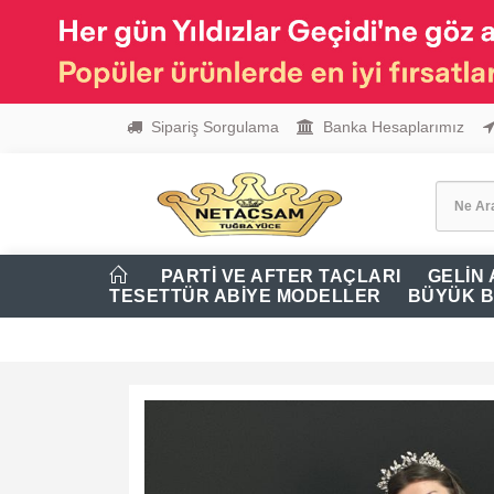
Sipariş Sorgulama
Banka Hesaplarımız
PARTİ VE AFTER TAÇLARI
GELİN
TESETTÜR ABİYE MODELLER
BÜYÜK B