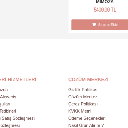
MİMOZA
5400.00 TL
Sepete Ekle
RI HIZMETLERI
ÇÖZÜM MERKEZI
ızda
Gizlilik Politikası
Alışveriş
Çözüm Merkezi
ulları
Çerez Politikası
edbirleri
KVKK Metni
i Satış Sözleşmesi
Ödeme Seçenekleri
Sözleşmesi
Nasıl Ürün Alırım ?