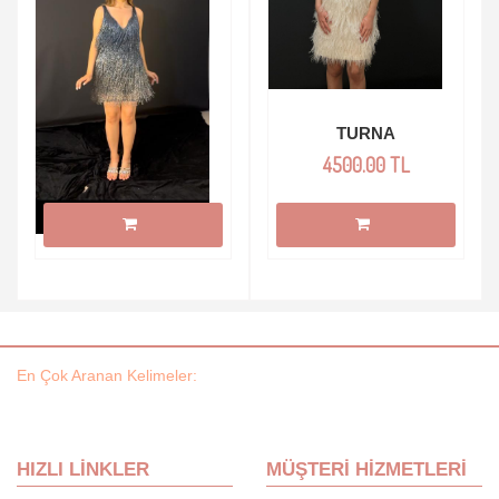
SUNNY
TURNA
5400.00 TL
4500.00 TL
En Çok Aranan Kelimeler: