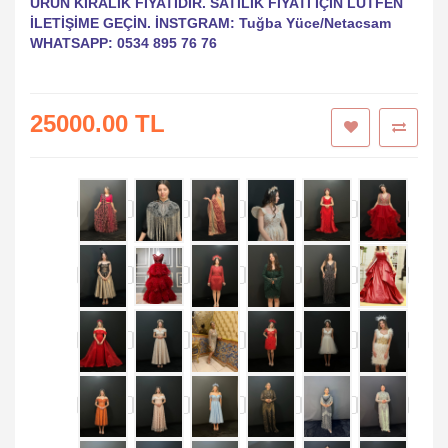
BEDEN UYUMLU OLUP ÜZERİ BONCUK İŞLEMEDİR. SIRT
DETAYI İP BAĞLAMA OLUP KOLLARI ÇIKARILABİLİR.
ÜRÜN KİRALIK FİYATIDIR. SATILIK FİYATI İÇİN LÜTFEN
İLETİŞİME GEÇİN. İNSTGRAM: Tuğba Yüce/Netacsam
WHATSAPP: 0534 895 76 76
25000.00 TL